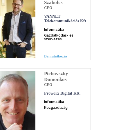
Szabolcs
CEO
VANNET
Telekommunikációs Kft.
Informatika
Gazdálkodás- és
szervezés
Bemutatkozás
Pichovszky
Domonkos
CEO
Proworx Digital Kft.
Informatika
Közgazdaság