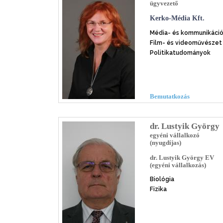
ügyvezető
Kerko-Média Kft.
Média- és kommunikáci
Film- és videoművészet
Politikatudományok
Bemutatkozás
dr. Lustyik György
egyéni vállalkozó
(nyugdíjas)
dr. Lustyik György EV
(egyéni vállalkozás)
Biológia
Fizika