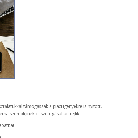
ztalatukkal támogassák a piaci igényekre is nyitott,
téma szereplőinek összefogásában rejlik.
apatba!
.