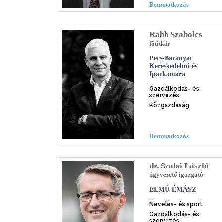
Bemutatkozás
Rabb Szabolcs
főtitkár
Pécs-Baranyai
Kereskedelmi és
Iparkamara
Gazdálkodás- és
szervezés
Közgazdaság
Bemutatkozás
dr. Szabó László
ügyvezető igazgató
ELMŰ-ÉMÁSZ
Nevelés- és sport
Gazdálkodás- és
szervezés