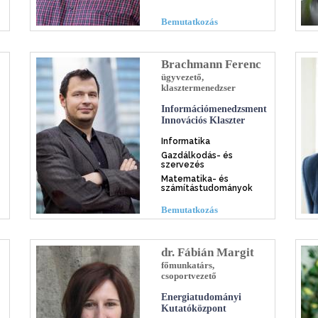
Bemutatkozás
Brachmann Ferenc
ügyvezető,
klasztermenedzser
Információmenedzsment
Innovációs Klaszter
Informatika
Gazdálkodás- és
szervezés
Matematika- és
számítástudományok
Bemutatkozás
dr. Fábián Margit
főmunkatárs,
csoportvezető
Energiatudományi
Kutatóközpont