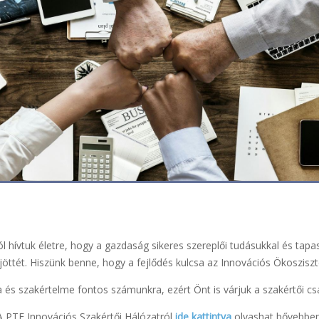
l hívtuk életre, hogy a gazdaság sikeres szereplői tudásukkal és tapas
öttét. Hiszünk benne, hogy a fejlődés kulcsa az Innovációs Ökoszisz
 és szakértelme fontos számunkra, ezért Önt is várjuk a szakértői cs
A PTE Innovációs Szakértői Hálózatról
ide kattintva
olvashat bővebben