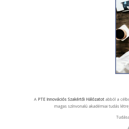
A
PTE Innovációs Szakértői Hálózatot
abból a célbó
magas színvonalú akadémiai tudás létrej
Tudása