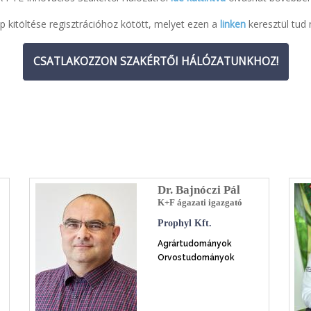
p kitöltése regisztrációhoz kötött, melyet ezen a
linken
keresztül tud 
CSATLAKOZZON SZAKÉRTŐI HÁLÓZATUNKHOZ!
Dr. Bajnóczi Pál
K+F ágazati igazgató
Prophyl Kft.
Agrártudományok
Orvostudományok