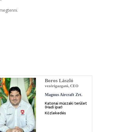
megtenni.
Boros László
vezérigazgató, CEO
Magnus Aircraft Zrt.
Katonai műszaki terület
(Hadi ipar)
Közlekedés