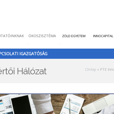
UTATÓINKNAK
ÖKOSZISZTÉMA
ZÖLD EGYETEM
INNOCAPITAL
CSOLATI IGAZGATÓSÁG
rtői Hálózat
Morzsa
Címlap
PTE Inno