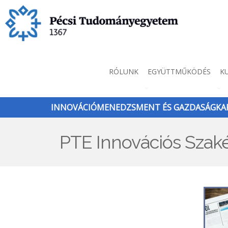
Ugrás
a
tartalomra
Innováció
RÓLUNK
EGYÜTTMŰKÖDÉS
K
menü
INNOVÁCIÓMENEDZSMENT ÉS GAZDASÁGKAP
PTE Innovációs Szaké