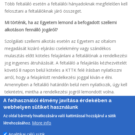
Több feltaláló esetén a feltalálói hányadoknak megfelelően kell
felosztani a feltalálóknak járó összeget.
Mi történik, ha az Egyetem lemond a befogadott szellemi
alkotáson fennálló jogáról?
Szolgálati szellemi alkotás esetén az Egyetem az oltalom
megadását kizáró eljárási cselekmény vagy szándékos
mulasztás előtt köteles felajánlani a feltalálónak a rendelkezési
jog ingyenes átruházását. A feltaláló a felajánlás kézhezvételét
követő 8 napon belül köteles a KTTK felé írásban nyilatkozni
arról, hogy a felajánlott rendelkezési joggal kíván-e élni.
Amennyiben a feltaláló határidőn belül nem nyilatkozik, úgy kell
tekintetni, mintha a rendelkezési jogról lemondott volna.
A felhasználói élmény javítása érdekében a
webhelyen sütiket használunk
Az oldal bármely hivatkozására való kattintással hozzájárul a sütik
More info
létrehozásához.
Analitikai célú sütik