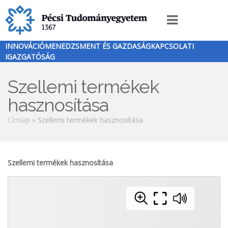
Ugrás
a
Innováció
tartalomra
menü
INNOVÁCIÓMENEDZSMENT ÉS GAZDASÁGKAPCSOLATI
IGAZGATÓSÁG
Szellemi termékek
hasznosítása
Morzsa
Címlap
Szellemi termékek hasznosítása
Szellemi termékek hasznosítása