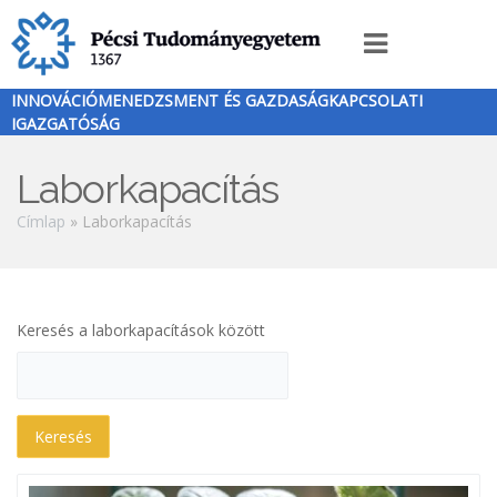
Ugrás
a
Innováció
tartalomra
menü
INNOVÁCIÓMENEDZSMENT ÉS GAZDASÁGKAPCSOLATI
IGAZGATÓSÁG
Laborkapacítás
Morzsa
Címlap
Laborkapacítás
Keresés a laborkapacítások között