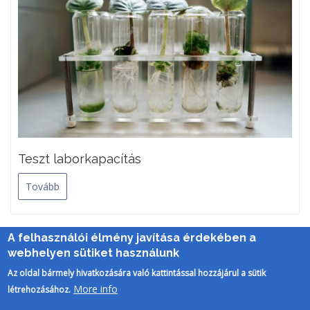
Teszt laborkapacítás
Tovább
A felhasználói élmény javítása érdekében a
webhelyen sütiket használunk
Az oldal bármely hivatkozására való kattintással hozzájárul a sütik
More info
létrehozásához.