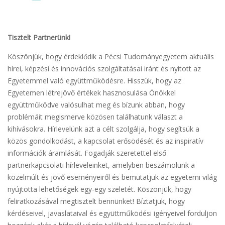
Tisztelt Partnerünk!
Köszönjük, hogy érdeklődik a Pécsi Tudományegyetem aktuális
hírei, képzési és innovációs szolgáltatásai iránt és nyitott az
Egyetemmel való együttműködésre. Hisszük, hogy az
Egyetemen létrejövő értékek hasznosulása Önökkel
együttműködve valósulhat meg és bízunk abban, hogy
problémáit megismerve közösen találhatunk választ a
kihívásokra. Hírlevelünk azt a célt szolgálja, hogy segítsük a
közös gondolkodást, a kapcsolat erősödését és az inspiratív
információk áramlását. Fogadják szeretettel első
partnerkapcsolati hírleveleinket, amelyben beszámolunk a
közelmúlt és jövő eseményeiről és bemutatjuk az egyetemi világ
nyújtotta lehetőségek egy-egy szeletét. Köszönjük, hogy
feliratkozásával megtisztelt bennünket! Bíztatjuk, hogy
kérdéseivel, javaslataival és együttműködési igényeivel forduljon