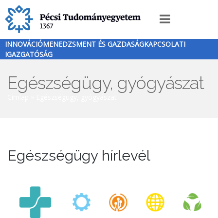
Ugrás
a
Innováció
tartalomra
menü
INNOVÁCIÓMENEDZSMENT ÉS GAZDASÁGKAPCSOLATI
IGAZGATÓSÁG
Egészségügy, gyógyászat
Morzsa
Címlap
Egészségügy, gyógyászat
Egészségügy hírlevél