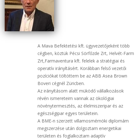
A Mava Befektetési kft. ügyvezetőjeként több
cégben, köztük Pécsi Sörfőzde Zrt, Helvét-Farm
Zrt,Farmaventura kft. felelek a stratégiai és
operatív irányításért. Korábban felső vezetői
pozíciókat töltöttem be az ABB Asea Brown
Boveri cégnél Züricben.
Az irányításom alatt müködő vállalkozások
révén ismereteim vannak az ökológiai
növénytermesztés, az élelmiszeripar és az
egészségipar egyes területein.
A BME-n szerzett villamosmérnöki diplomám
megszerzése után dolgoztam energetikai
területen és foglalkoztam adaptív