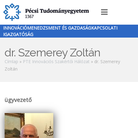
Ugrás
a
Innováció
tartalomra
menü
INNOVÁCIÓMENEDZSMENT ÉS GAZDASÁGKAPCSOLATI
IGAZGATÓSÁG
dr. Szemerey Zoltán
Morzsa
Címlap
PTE Innovációs Szakértői Hálózat
dr. Szemerey
Zoltán
ügyvezető