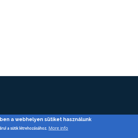
ében a webhelyen sütiket használunk
More info
árul a sütik létrehozásához.