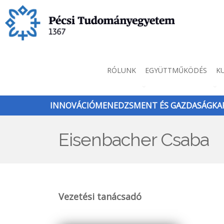
Ugrás
a
tartalomra
Innováció
RÓLUNK
EGYÜTTMŰKÖDÉS
K
menü
INNOVÁCIÓMENEDZSMENT ÉS GAZDASÁGKAP
Eisenbacher Csaba
Vezetési tanácsadó