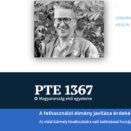
.
Linkedin
KEGON
A felhasználói élmény javítása érdek
Az oldal bármely hivatkozására való kattintással hozzáj