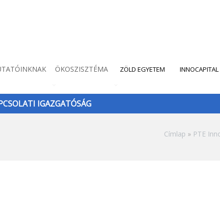
UTATÓINKNAK
ÖKOSZISZTÉMA
ZÖLD EGYETEM
INNOCAPITAL
CSOLATI IGAZGATÓSÁG
Morzsa
Címlap
PTE Inno