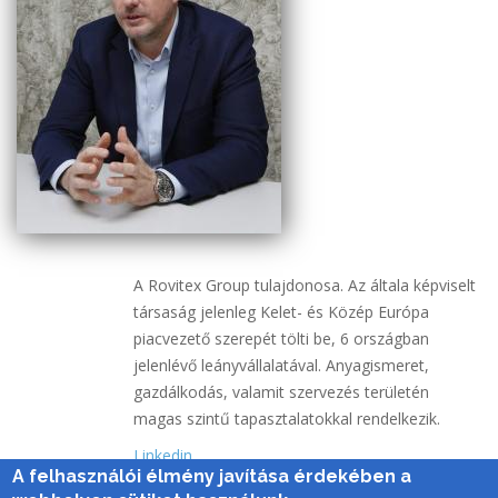
A Rovitex Group tulajdonosa. Az általa képviselt
társaság jelenleg Kelet- és Közép Európa
piacvezető szerepét tölti be, 6 országban
jelenlévő leányvállalatával. Anyagismeret,
gazdálkodás, valamit szervezés területén
magas szintű tapasztalatokkal rendelkezik.
Linkedin
A felhasználói élmény javítása érdekében a
Rovitex Homedeco Kft.