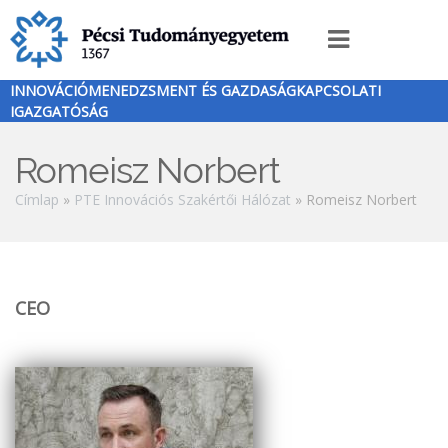
Ugrás
a
Innováció
tartalomra
menü
INNOVÁCIÓMENEDZSMENT ÉS GAZDASÁGKAPCSOLATI
IGAZGATÓSÁG
Romeisz Norbert
Morzsa
Címlap
PTE Innovációs Szakértői Hálózat
Romeisz Norbert
CEO