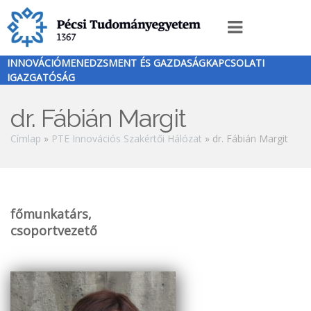
Ugrás
a
Innováció
tartalomra
menü
INNOVÁCIÓMENEDZSMENT ÉS GAZDASÁGKAPCSOLATI
IGAZGATÓSÁG
dr. Fábián Margit
Morzsa
Címlap
PTE Innovációs Szakértői Hálózat
dr. Fábián Margit
főmunkatárs,
csoportvezető