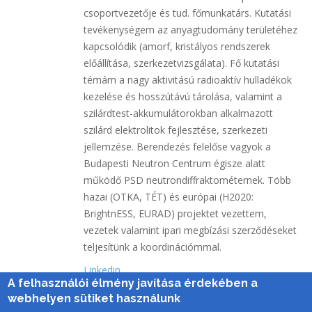
csoportvezetője és tud. főmunkatárs. Kutatási
tevékenységem az anyagtudomány területéhez
kapcsolódik (amorf, kristályos rendszerek
előállítása, szerkezetvizsgálata). Fő kutatási
témám a nagy aktivitású radioaktív hulladékok
kezelése és hosszútávú tárolása, valamint a
szilárdtest-akkumulátorokban alkalmazott
szilárd elektrolitok fejlesztése, szerkezeti
jellemzése. Berendezés felelőse vagyok a
Budapesti Neutron Centrum égisze alatt
működő PSD neutrondiffraktométernek. Több
hazai (OTKA, TÉT) és európai (H2020:
BrightnESS, EURAD) projektet vezettem,
vezetek valamint ipari megbízási szerződéseket
teljesítünk a koordinációmmal.
Linkedin
A felhasználói élmény javítása érdekében a
Energiatudományi Kutatóközpont
webhelyen sütiket használunk