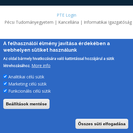
PTE Login
Pécsi Tudományegyetem | Kancellária | Informatikai Igazgatóság
A felhasználói élmény javítása érdekében a
webhelyen sütiket használunk
Az oldal bármely hivatkozására való kattintással hozzájárul a sütik
More info
létrehozásához.
Analitikai célú sütik
Marketing célú sütik
Funkcionális célú sütik
Beállítások mentése
Összes süti elfogadása