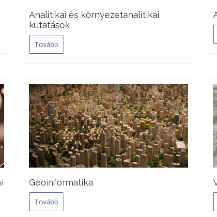
Analitikai és környezetanalitikai
kutatások
Tovább
i
Geoinformatika
Tovább