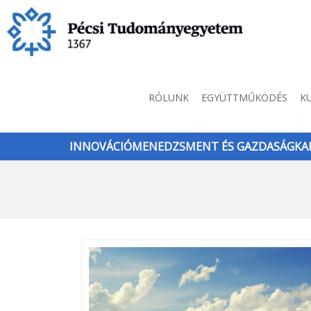
Ugrás
a
tartalomra
Innováció
RÓLUNK
EGYÜTTMŰKÖDÉS
K
menü
INNOVÁCIÓMENEDZSMENT ÉS GAZDASÁGKAP