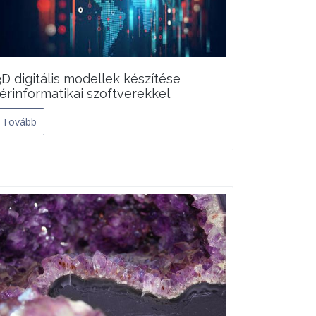
3D digitális modellek készítése
térinformatikai szoftverekkel
Tovább