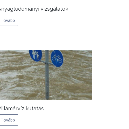
Anyagtudományi vizsgálatok
Tovább
Villámárvíz kutatás
Tovább