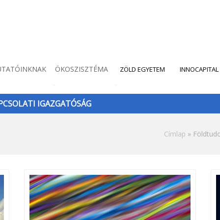
UTATÓINKNAK
ÖKOSZISZTÉMA
ZÖLD EGYETEM
INNOCAPITAL
CSOLATI IGAZGATÓSÁG
Morzsa
Címlap
Földtud