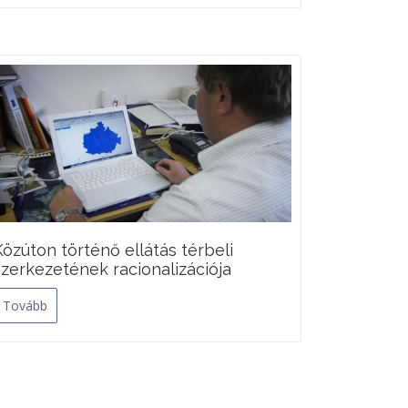
Közúton történő ellátás térbeli
szerkezetének racionalizációja
Tovább