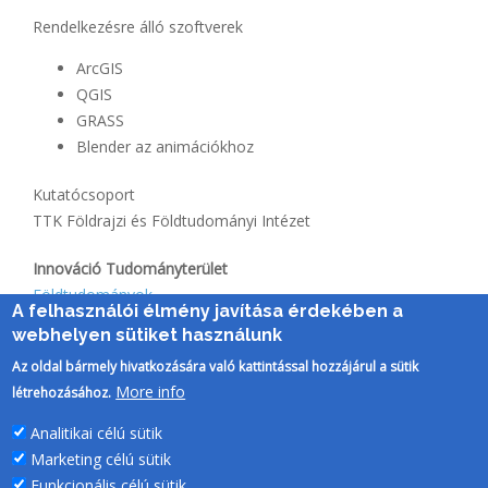
Rendelkezésre álló szoftverek
ArcGIS
QGIS
GRASS
Blender az animációkhoz
Kutatócsoport
TTK Földrajzi és Földtudományi Intézet
Innováció Tudományterület
Földtudományok
A felhasználói élmény javítása érdekében a
webhelyen sütiket használunk
Az oldal bármely hivatkozására való kattintással hozzájárul a sütik
More info
létrehozásához.
Analitikai célú sütik
Marketing célú sütik
Funkcionális célú sütik