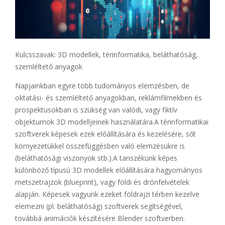
Kulcsszavak: 3D modellek, térinformatika, beláthatóság,
szemléltető anyagok
Napjainkban egyre több tudományos elemzésben, de
oktatási- és szemléltető anyagokban, reklámfilmekben és
prospektusokban is szükség van valódi, vagy fiktív
objektumok 3D modelljeinek használatára.A térinformatikai
szoftverek képesek ezek előállítására és kezelésére, sőt
környezetükkel összefüggésben való elemzésükre is
(beláthatósági viszonyok stb.).A tanszékünk képes
különböző típusú 3D modellek előállítására hagyományos
metszetrajzok (blueprint), vagy földi és drónfelvételek
alapján. Képesek vagyunk ezeket földrajzi térben kezelve
elemezni (pl. beláthatóság) szoftverek segítségével,
továbbá animációk készítésére Blender szoftverben.