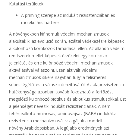
Kutatási területek​:
A priming szerepe az indukált rezisztenciában és
molekuláris háttere​
A növényekben kifinomult védelmi mechanizmusok
alakultak ki az evolúció során, ezáltal védekezésre képesek
a különböző kórokozók támadásai ellen. Az állandó védelmi
rendszerek mellet képesek érzékelni egy kórokozó
jelenlétét és erre különböző védelmi mechanizmusok
aktiválásával válaszolni. Ezen aktivált védelmi
mechanizmusok sikere nagyban függ a felismerés
sebességétől és a válasz intenzitásától. Az alaprezisztencia
hatékonysága azonban tovább​ fokozható a fertőzést
megelőző különböző biotikus és abiotikus stimulusokkal. Ezt
a jelenséget nevezik indukált rezisztenciának. A nem
fehérjealkotó​ aminosav, aminovajsav (BABA) indukálta
rezisztencia mechanizmusát vizsgáljuk​ a modell
növény Arabidopsisban. A legújabb eredmények azt