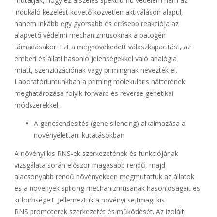
mutatják, hogy ez​ a széles spektrumú védelem nem az
indukáló kezelést követő közvetlen ​aktiváláson alapul,
hanem inkább egy gyorsabb és erősebb reakciója az
alapvető védelmi mechanizmusoknak a patogén
támadásakor. Ezt a megnövekedett válaszkapacitást, az
emberi és állati hasonló jelenségekkel való​ analógia
miatt, szenzitizációnak vagy primingnak nevezték el.​
Laboratóriumunkban a priming molekuláris hátterének
meghatározása folyik​ forward és reverse genetikai
módszerekkel. ​
A géncsendesítés (gene silencing) alkalmazása a
növényélettani kutatásokban​
A növényi kis RNS-ek szerkezetének és funkciójának
vizsgálata során először magasabb rendű, majd
alacsonyabb rendű növényekben megmutattuk az állatok
és a növények splicing mechanizmusának hasonlóságait és
különbségeit. Jellemeztük a növényi sejtmagi kis
RNS promoterek szerkezetét​ és működését. Az izolált