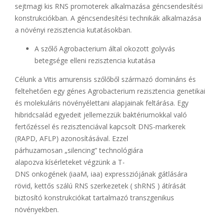
sejtmagi kis RNS promoterek alkalmazása géncsendesítési
konstrukciókban. A géncsendesítési technikák alkalmazása
a ​növényi rezisztencia kutatásokban.
A szőlő Agrobacterium által okozott golyvás
betegsége elleni rezisztencia kutatása​
Célunk a Vitis amurensis szőlőből származó domináns és
feltehetően egy génes Agrobacterium rezisztencia genetikai
és molekuláris növényélettani alapjainak feltárása. Egy
hibridcsalád egyedeit jellemezzük baktériumokkal való
fertőzéssel és rezisztenciával kapcsolt DNS-markerek
(RAPD, AFLP)​ azonosításával. Ezzel
párhuzamosan „silencing” technológiára
alapozva kísérleteket végzünk a T-
DNS onkogének (iaaM, iaa) expressziójának​ gátlására
rövid, kettős szálú RNS szerkezetek ( shRNS ) átírását
biztosító konstrukciókat tartalmazó transzgenikus
növényekben.