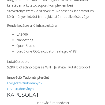
keretében a kutatócsoport komplex emberi
szövettenyészetek a szervek működésének laboratóriumi
körülmények között is megbízható modellezését végzi.
Rendelkezésre álló infrastruktúra:
LAS400
Nanostring
QuantStudio
EuroClone CO2 incubator, safegrow188
Kutatócsoport
SZKK Biotechnológiai és WNT Jelátviteli Kutatócsoport
Innováció Tudományterület
Gyógyszertudományok
Orvostudományok
KAPCSOLAT
innováció menedzser