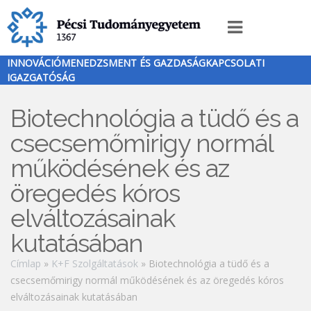
Ugrás
a
Innováció
tartalomra
menü
INNOVÁCIÓMENEDZSMENT ÉS GAZDASÁGKAPCSOLATI
IGAZGATÓSÁG
Biotechnológia a tüdő és a
csecsemőmirigy normál
működésének és az
öregedés kóros
elváltozásainak
kutatásában
Morzsa
Címlap
K+F Szolgáltatások
Biotechnológia a tüdő és a
csecsemőmirigy normál működésének és az öregedés kóros
elváltozásainak kutatásában