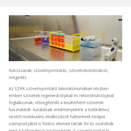
Kulcsszavak: szövetnyomtatás, szövetrekonstrukció,
öregedés
Az SZKK szövetnyomtató laboratóriumában részben
emberi szövetek regenerációjával és rekonstrukciójával
foglalkoznak, elősegítendő a beültethető szövetek
használatát. Kutatásaik eredményeként a tüdőrákhoz
vezető molekuláris elváltozások hátterének terápia
szempontjából is fontos elemeit tárták föl és osztották
meg a tudományos közösséggel. A szövetnyomtatás