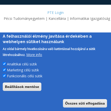
PTE Login
Pécsi Tudományegyetem | Kancellária | Informatikai Igazgatóság
A felhasználói élmény javítása érdekében a
webhelyen sütiket használunk
Az oldal bármely hivatkozására való kattintással hozzájárul a sütik
More info
létrehozásához.
Analitikai célú sütik
Marketing célú sütik
Funkcionális célú sütik
Beállítások mentése
Összes süti elfogadása