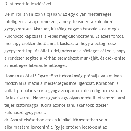
Díjat nyert fejlesztésével.
De miről is van szó valójában? Ez egy olyan mesterséges
intelligencia alapú rendszer, amely, felismeri a különböző
gyógyszereket. Akár két, külsőleg nagyon hasonló – de mégis
különböző kapszulát is képes megkülönböztetni. Ez azért fontos,
mert így csökkenthető annak kockázata, hogy a beteg rossz
gyógyszert kap. Az ötlet kidolgozásakor elsődleges cél volt, hogy
a rendszer segítse a kórházi személyzet munkáját, és csökkentse
az esetleges hibázás lehetőségét.
Honnan az ötlet? Egyre több tudományág próbálja valamilyen
módon alkalmazni a mesterséges intelligenciát. Korábban is
voltak próbálkozások a gyógyszeriparban, de eddig nem sokan
jártak sikerrel. Nehéz ugyanis egy olyan modellt létrehozni, ami
teljes biztonsággal tudna azonosítani, akár több tízezer
különböző gyógyszert.
dr. Ashraf elsősorban csak a klinikai környezetben való
alkalmazásra koncentrált, így jelentősen lecsökkent az