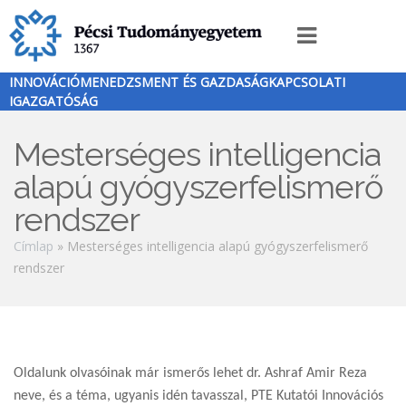
Ugrás
a
Innováció
tartalomra
menü
INNOVÁCIÓMENEDZSMENT ÉS GAZDASÁGKAPCSOLATI
IGAZGATÓSÁG
Mesterséges intelligencia
alapú gyógyszerfelismerő
rendszer
Morzsa
Címlap
Mesterséges intelligencia alapú gyógyszerfelismerő
rendszer
Oldalunk olvasóinak már ismerős lehet dr. Ashraf Amir Reza
neve, és a téma, ugyanis idén tavasszal, PTE Kutatói Innovációs