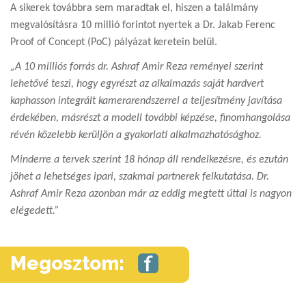
A sikerek továbbra sem maradtak el, hiszen a találmány
megvalósításra 10 millió forintot nyertek a Dr. Jakab Ferenc
Proof of Concept (PoC) pályázat keretein belül.
„A 10 milliós forrás dr. Ashraf Amir Reza reményei szerint
lehetővé teszi, hogy egyrészt az alkalmazás saját hardvert
kaphasson integrált kamerarendszerrel a teljesítmény javítása
érdekében, másrészt a modell további képzése, finomhangolása
révén közelebb kerüljön a gyakorlati alkalmazhatósághoz.
Minderre a tervek szerint 18 hónap áll rendelkezésre, és ezután
jöhet a lehetséges ipari, szakmai partnerek felkutatása. Dr.
Ashraf Amir Reza azonban már az eddig megtett úttal is nagyon
elégedett.”
Megosztom: