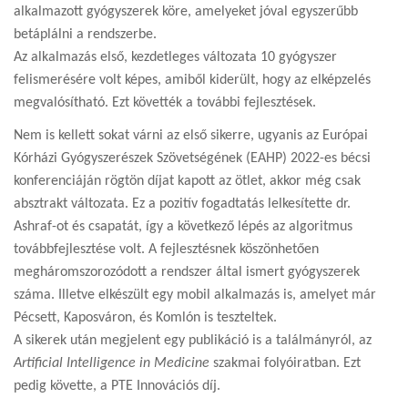
alkalmazott gyógyszerek köre, amelyeket jóval egyszerűbb
betáplálni a rendszerbe.
Az alkalmazás első, kezdetleges változata 10 gyógyszer
felismerésére volt képes, amiből kiderült, hogy az elképzelés
megvalósítható. Ezt követték a további fejlesztések.
Nem is kellett sokat várni az első sikerre, ugyanis az Európai
Kórházi Gyógyszerészek Szövetségének (EAHP) 2022-es bécsi
konferenciáján rögtön díjat kapott az ötlet, akkor még csak
absztrakt változata. Ez a pozitív fogadtatás lelkesítette dr.
Ashraf-ot és csapatát, így a következő lépés az algoritmus
továbbfejlesztése volt. A fejlesztésnek köszönhetően
megháromszorozódott a rendszer által ismert gyógyszerek
száma. Illetve elkészült egy mobil alkalmazás is, amelyet már
Pécsett, Kaposváron, és Komlón is teszteltek.
A sikerek után megjelent egy publikáció is a találmányról, az
Artificial Intelligence in Medicine
szakmai folyóiratban. Ezt
pedig követte, a PTE Innovációs díj.