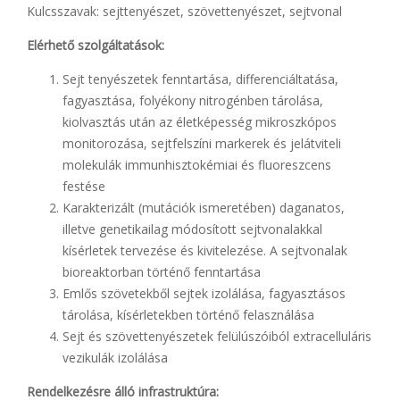
Kulcsszavak: sejttenyészet, szövettenyészet, sejtvonal
Elérhető szolgáltatások:
Sejt tenyészetek fenntartása, differenciáltatása,
fagyasztása, folyékony nitrogénben tárolása,
kiolvasztás után az életképesség mikroszkópos
monitorozása, sejtfelszíni markerek és jelátviteli
molekulák immunhisztokémiai és fluoreszcens
festése
Karakterizált (mutációk ismeretében) daganatos,
illetve genetikailag módosított sejtvonalakkal
kísérletek tervezése és kivitelezése. A sejtvonalak
bioreaktorban történő fenntartása
Emlős szövetekből sejtek izolálása, fagyasztásos
tárolása, kísérletekben történő felasználása
Sejt és szövettenyészetek felülúszóiból extracelluláris
vezikulák izolálása
Rendelkezésre álló infrastruktúra: