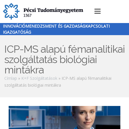
Ugrás
a
Innováció
tartalomra
menü
INNOVÁCIÓMENEDZSMENT ÉS GAZDASÁGKAPCSOLATI
IGAZGATÓSÁG
ICP-MS alapú fémanalitikai
szolgáltatás biológiai
mintákra
Morzsa
Címlap
K+F Szolgáltatások
ICP-MS alapú fémanalitikai
szolgáltatás biológiai mintákra