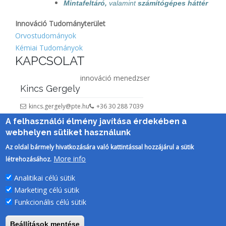
Mintafeltáró,
valamint
számítógépes háttér
Innováció Tudományterület
Orvostudományok
Kémiai Tudományok
KAPCSOLAT
innováció menedzser
Kincs Gergely
kincs.gergely@pte.hu
+36 30 288 7039
A felhasználói élmény javítása érdekében a
webhelyen sütiket használunk
Az oldal bármely hivatkozására való kattintással hozzájárul a sütik
More info
létrehozásához.
Analitikai célú sütik
Marketing célú sütik
Funkcionális célú sütik
Beállítások mentése