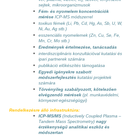
sejtek, mikroorganizmusok
Fém- és nyomelem koncentrációk
mérése
ICP-MS módszerrel
toxikus fémek (Li, Pb, Cd, Hg, As, Sb, U, W,
Ni, Au, Ag stb.)
esszenciális nyomelemek (Zn, Cu, Se, Fe,
Mn, Cr, Mo stb.)
Eredmények értelmezése, tanácsadás
interdiszciplináris konzultációval kutatási és
ipari partnerek számára
publikáció előkészítés támogatása
Egyedi igényekre szabott
módszerfejlesztés
kutatási projektek
számára
Törvényileg szabályozott, kötelezően
elvégzendő mérések
(pl. munkavédelmi,
környezet-egészségügyi)
Rendelkezésre álló infrastruktúra:
ICP-MS/MS
(Inductively Coupled Plasma –
Tandem Mass Spectrometry)
nagy
érzékenységű analitikai eszköz és
módszertan