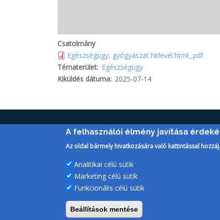
Csatolmány
Egészségügy, gyógyászat hírlevél.html_.pdf
Tématerület
Egészségügy
Kiküldés dátuma
2025-07-14
A felhasználói élmény javítása érdek
Az oldal bármely hivatkozására való kattintással hozzáj
Analitikai célú sütik
Marketing célú sütik
Funkcionális célú sütik
Beállítások mentése
PTE Login