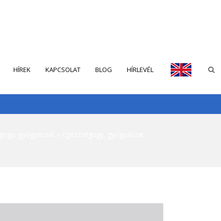
HÍREK
KAPCSOLAT
BLOG
HÍRLEVÉL
ENGLISH
gügy, gyógyászat
Egészségügy, gyógyászat