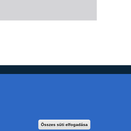
Összes süti elfogadása
Withdraw consent
csi Tudományegyetem | Kancellária | Informatikai Igazgatóság 2021