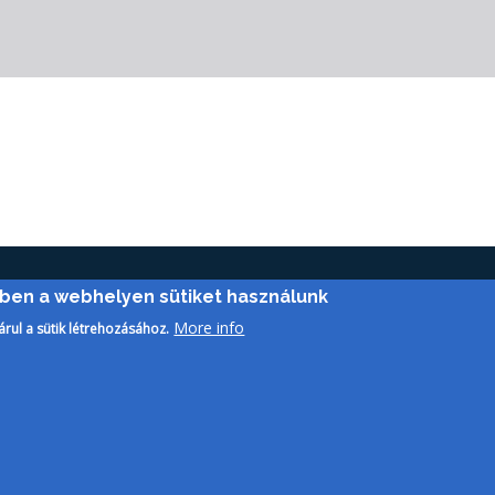
ében a webhelyen sütiket használunk
More info
árul a sütik létrehozásához.
Pé