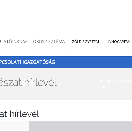
UTATÓINKNAK
ÖKOSZISZTÉMA
ZÖLD EGYETEM
INNOCAPITAL
CSOLATI IGAZGATÓSÁG
zat hírlevél
Morzsa
Címlap
Egészsé
hírlevél
t hírlevél