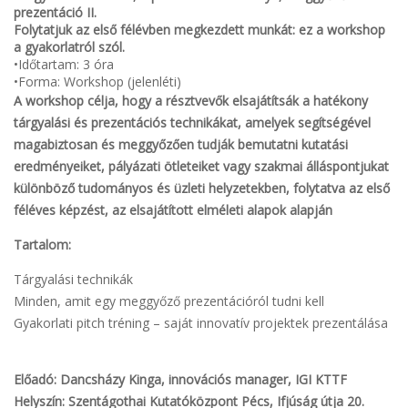
prezentáció II.
Folytatjuk az első félévben megkezdett munkát: ez a workshop
a gyakorlatról szól.
•Időtartam: 3 óra
•Forma: Workshop (jelenléti)
A workshop célja, hogy a résztvevők elsajátítsák a hatékony
tárgyalási és prezentációs technikákat, amelyek segítségével
magabiztosan és meggyőzően tudják bemutatni kutatási
eredményeiket, pályázati ötleteiket vagy szakmai álláspontjukat
különböző tudományos és üzleti helyzetekben, folytatva az első
féléves képzést, az elsajátított elméleti alapok alapján
Tartalom:
Tárgyalási technikák
Minden, amit egy meggyőző prezentációról tudni kell
Gyakorlati pitch tréning – saját innovatív projektek prezentálása
Előadó: Dancsházy Kinga, innovációs manager, IGI KTTF
Helyszín: Szentágothai Kutatóközpont Pécs, Ifjúság útja 20.