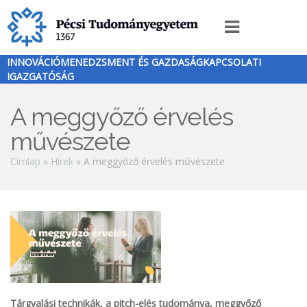
Ugrás
a
Innováció
tartalomra
menü
INNOVÁCIÓMENEDZSMENT ÉS GAZDASÁGKAPCSOLATI
IGAZGATÓSÁG
A meggyőző érvelés
művészete
Morzsa
Címlap
Hírek
A meggyőző érvelés művészete
Tárgyalási technikák, a pitch-elés tudománya, meggyőző