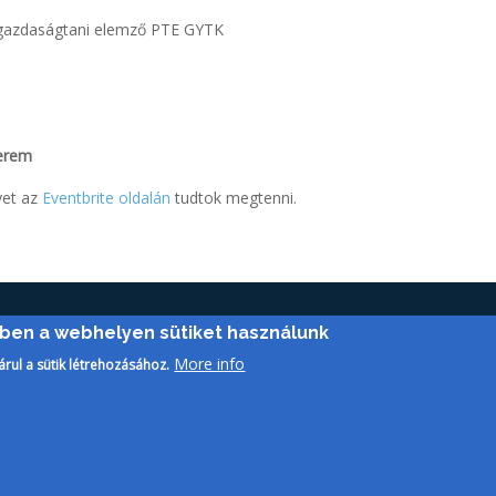
-gazdaságtani elemző PTE GYTK
terem
yet az
Eventbrite oldalán
tudtok megtenni.
ében a webhelyen sütiket használunk
More info
árul a sütik létrehozásához.