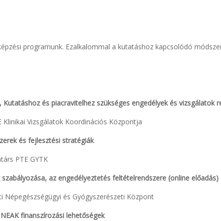
épzési programunk. Ezalkalommal a kutatáshoz kapcsolódó módszerta
, Kutatáshoz és piacravitelhez szükséges engedélyek és vizsgálatok 
 Klinikai Vizsgálatok Koordinációs Központja
erek és fejlesztési stratégiák
atárs PTE GYTK
szabályozása, az engedélyeztetés feltételrendszere (online előadás)
ti Népegészségügyi és Gyógyszerészeti Központ
 NEAK finanszírozási lehetőségek