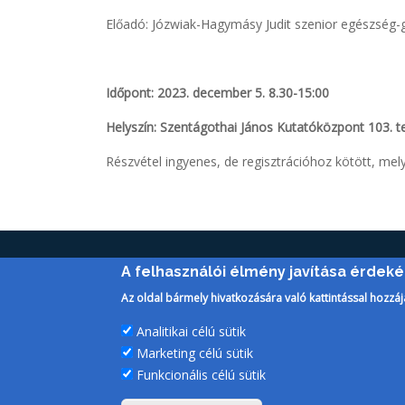
Előadó: Józwiak-Hagymásy Judit szenior egészség
Időpont: 2023. december 5. 8.30-15:00
Helyszín: Szentágothai János Kutatóközpont 103. 
Részvétel ingyenes, de regisztrációhoz kötött, mel
A felhasználói élmény javítása érdek
Az oldal bármely hivatkozására való kattintással hozzáj
Analitikai célú sütik
Marketing célú sütik
Funkcionális célú sütik