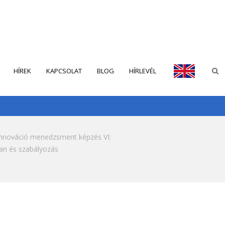
HÍREK
KAPCSOLAT
BLOG
HÍRLEVÉL
ENGLISH
nnováció menedzsment képzés VI:
an és szabályozás