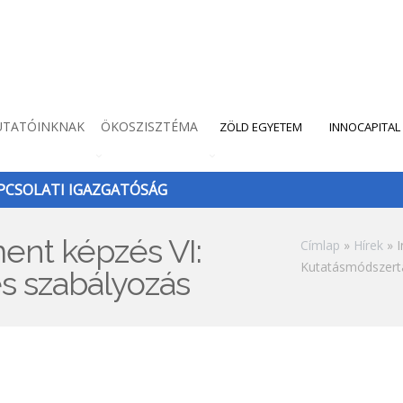
UTATÓINKNAK
ÖKOSZISZTÉMA
ZÖLD EGYETEM
INNOCAPITAL
CSOLATI IGAZGATÓSÁG
nt képzés VI:
Morzsa
Címlap
Hírek
I
Kutatásmódszert
s szabályozás