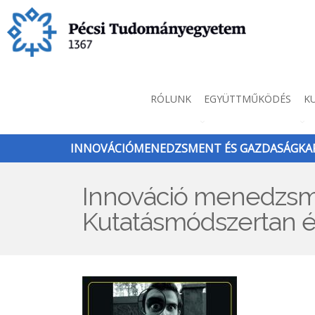
Ugrás
a
tartalomra
Innováció
RÓLUNK
EGYÜTTMŰKÖDÉS
K
menü
INNOVÁCIÓMENEDZSMENT ÉS GAZDASÁGKAP
Innováció menedzsme
Kutatásmódszertan é