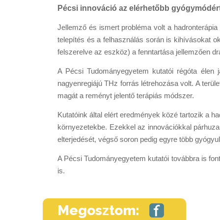
Pécsi innováció az elérhetőbb gyógymódér
Jellemző és ismert probléma volt a hadronterápia
telepítés és a felhasználás során is kihívásokat 
felszerelve az eszköz) a fenntartása jellemzően d
A Pécsi Tudományegyetem kutatói régóta élen já
nagyenregiájú THz forrás létrehozása volt. A ter
magát a reményt jelentő terápiás módszer.
Kutatóink által elért eredmények közé tartozik a h
környezetekbe.
Ezekkel az innovációkkal párhuza
elterjedését, végső soron pedig egyre több gyógyult
A Pécsi Tudományegyetem kutatói továbbra is font
is.
Megosztom: