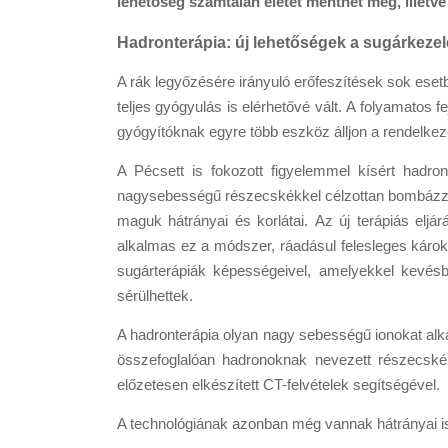
lehetőség számtalan életet menthet meg, illetve
Hadronterápia: új lehetőségek a sugárkeze
A rák legyőzésére irányuló erőfeszítések sok ese
teljes gyógyulás is elérhetővé vált.
A folyamatos fe
gyógyítóknak egyre több eszköz álljon a rendelkezé
A Pécsett is fokozott figyelemmel kísért hadro
nagysebességű részecskékkel célzottan bombázzák
maguk hátrányai és korlátai.
Az új terápiás eljá
alkalmas ez a módszer, ráadásul felesleges károk
sugárterápiák képességeivel, amelyekkel kevésb
sérülhettek.
A hadronterápia olyan nagy sebességű ionokat alk
összefoglalóan hadronoknak nevezett részecskék 
előzetesen elkészített CT-felvételek segítségével.
A technológiának azonban még vannak hátrányai is