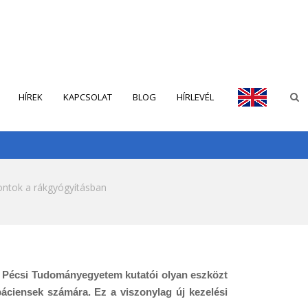
HÍREK
KAPCSOLAT
BLOG
HÍRLEVÉL
ENGLISH
ontok a rákgyógyításban
A Pécsi Tudományegyetem kutatói olyan eszközt
 páciensek számára.
Ez a viszonylag új kezelési