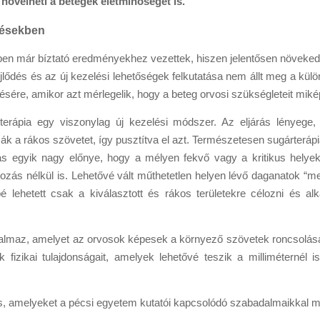
 növelheti a betegek életminőségét is.
lésekben
tben már bíztató eredményekhez vezettek, hiszen jelentősen növeked
jlődés és az új kezelési lehetőségek felkutatása nem állt meg a kül
sére, amikor azt mérlegelik, hogy a beteg orvosi szükségleteit miképp
nterápia egy viszonylag új kezelési módszer. Az eljárás lényege
 a rákos szövetet, így pusztítva el azt. Természetesen sugárterá
rás egyik nagy előnye, hogy a mélyen fekvő vagy a kritikus helyek
ozás nélkül is. Lehetővé vált műthetetlen helyen lévő daganatok “me
é lehetett csak a kiválasztott és rákos területekre célozni és 
almaz, amelyet az orvosok képesek a környező szövetek roncsolása 
fizikai tulajdonságait, amelyek lehetővé teszik a milliméternél
, amelyeket a pécsi egyetem kutatói kapcsolódó szabadalmaikkal meg