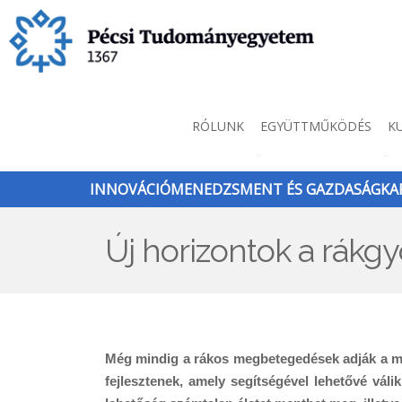
Ugrás
a
tartalomra
Innováció
RÓLUNK
EGYÜTTMŰKÖDÉS
K
menü
INNOVÁCIÓMENEDZSMENT ÉS GAZDASÁGKAP
Új horizontok a rákg
Még mindig a rákos megbetegedések adják a ma
fejlesztenek, amely segítségével lehetővé vá