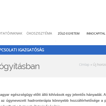
UTATÓINKNAK
ÖKOSZISZTÉMA
ZÖLD EGYETEM
INNOCAPITAL
CSOLATI IGAZGATÓSÁG
yógyításban
Morzsa
Címlap
Új horiz
gyar egészségügy előtt álló kihívások egy jelentős hányadát. 
lik az úgynevezett hadronterápia könnyebb hozzáférhetősége a