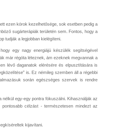
ett ezen kórok kezelhetősége, sok esetben pedig a
önböző sugárterápiák területén sem. Fontos, hogy a
 tudják a legjobban kielégíteni.
, hogy egy nagy energiájú készülék segítségével
piák már régóta léteznek, ám ezeknek megvannak a
en lévő daganatok elérésére és elpusztítására is
gközelítése” is. Ez némileg szemben áll a régebbi
alkalmazásuk során egészséges szervek is rendre
nélkül egy-egy pontra fókuszálni. Kihasználják az
 is pontosabb célzást - természetesen mindezt az
kíséreltek kijavítani.