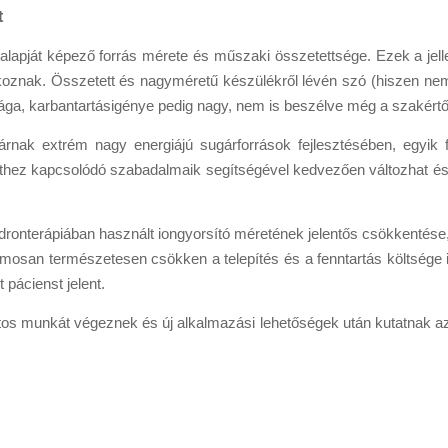
t
 alapját képező forrás mérete és műszaki összetettsége. Ezek a jel
okoznak.
Összetett és nagyméretű készülékről lévén szó (hiszen ne
rága, karbantartásigénye pedig nagy, nem is beszélve még a szakértő
rnak extrém nagy energiájú sugárforrások fejlesztésében, egyik f
ülethez kapcsolódó szabadalmaik segítségével kedvezően változhat é
adronterápiában használt iongyorsító méretének jelentős csökkentése, 
mosan természetesen csökken a telepítés és a fenntartás költsége 
 pácienst jelent.
os munkát végeznek és új alkalmazási lehetőségek után kutatnak az