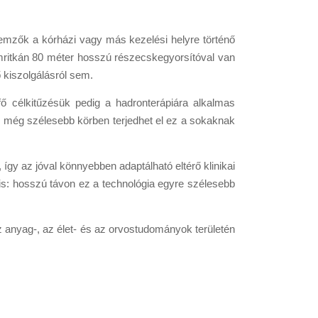
lemzők a kórházi vagy más kezelési helyre történő
mritkán 80 méter hosszú részecskegyorsítóval van
 kiszolgálásról sem.
ő célkitűzésük pedig a hadronterápiára alkalmas
s még szélesebb körben terjedhet el ez a sokaknak
így az jóval könnyebben adaptálható eltérő klinikai
is: hosszú távon ez a technológia egyre szélesebb
 anyag-, az élet- és az orvostudományok területén