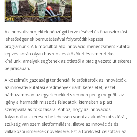
Az innovatív projektek pénzügyi tervezésével és finanszírozási
lehetőségeinek bemutátásával folytatódik képzési
programunk. A 6 modulból álló innováció menedzsment kutatói
képzés során olyan hasznos eszközöket és ismereteket
kínálunk, amelyek segítenek az ötlettől a piacig vezető út sikeres
bejárásában.
A közelmúlt gazdasági tendenciái felerősítették az innovációk,
az innovatív kutatási eredmények iránti keresletet, ezzel
párhuzamosan az egyetemekkel szemben pedig megnőtt az
igény a harmadik missziós feladatok, kiemelten a piaci
szerepvállalás fokozására. Ahhoz, hogy az innovációs
folyamatba sikeresen be lehessen vonni az akadémiai szférát,
szükség van szemléletformálásra, illetve az innovációs és
vállalkozói ismeretek növelésére. Ezt a törekvést célzottan az