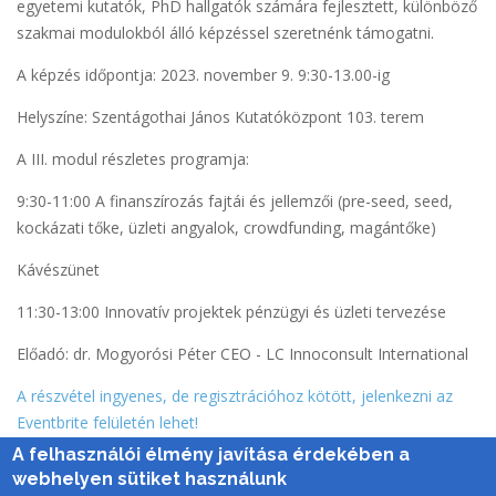
egyetemi kutatók, PhD hallgatók számára fejlesztett, különböző
szakmai modulokból álló képzéssel szeretnénk támogatni.
A képzés időpontja: 2023. november 9. 9:30-13.00-ig
Helyszíne: Szentágothai János Kutatóközpont 103. terem
A III. modul részletes programja:
9:30-11:00 A finanszírozás fajtái és jellemzői (pre-seed, seed,
kockázati tőke, üzleti angyalok, crowdfunding, magántőke)
Kávészünet
11:30-13:00 Innovatív projektek pénzügyi és üzleti tervezése
Előadó: dr. Mogyorósi Péter CEO - LC Innoconsult International
A r észvétel ingyenes, de regisztrációhoz kötött, jelenkezni az
Eventbrite felületén lehet!
A felhasználói élmény javítása érdekében a
webhelyen sütiket használunk