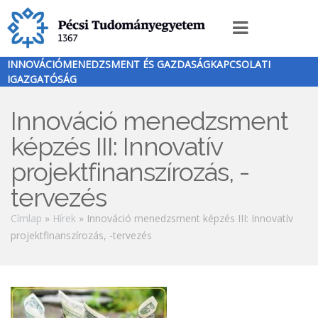
Ugrás
a
Innováció
tartalomra
menü
INNOVÁCIÓMENEDZSMENT ÉS GAZDASÁGKAPCSOLATI
IGAZGATÓSÁG
Innováció menedzsment
képzés III: Innovatív
projektfinanszírozás, -
tervezés
Morzsa
Címlap
Hírek
Innováció menedzsment képzés III: Innovatív
projektfinanszírozás, -tervezés