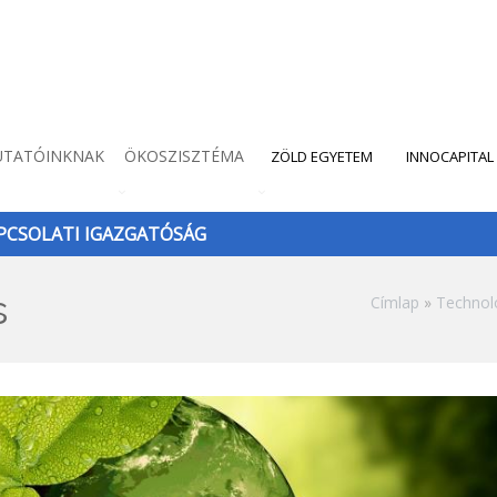
UTATÓINKNAK
ÖKOSZISZTÉMA
ZÖLD EGYETEM
INNOCAPITAL
CSOLATI IGAZGATÓSÁG
s
Morzsa
Címlap
Technol