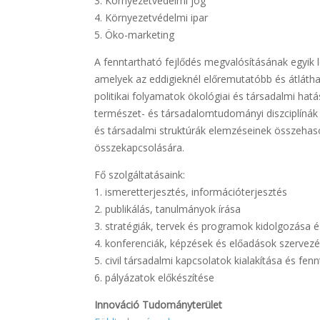
3. Környezetvédelmi jog
4. Környezetvédelmi ipar
5. Öko-marketing
A fenntartható fejlődés megvalósításának egyik 
amelyek az eddigieknél előremutatóbb és átlátha
politikai folyamatok ökológiai és társadalmi hat
természet- és társadalomtudományi diszciplínák
és társadalmi struktúrák elemzéseinek összehas
összekapcsolására.
Fő szolgáltatásaink:
1. ismeretterjesztés, információterjesztés
2. publikálás, tanulmányok írása
3. stratégiák, tervek és programok kidolgozása 
4. konferenciák, képzések és előadások szervez
5. civil társadalmi kapcsolatok kialakítása és fen
6. pályázatok előkészítése
Innováció Tudományterület