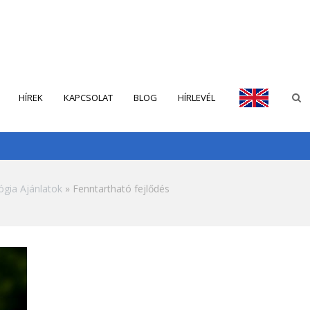
HÍREK
KAPCSOLAT
BLOG
HÍRLEVÉL
ENGLISH
ógia Ajánlatok
Fenntartható fejlődés