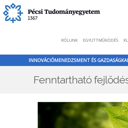
Ugrás
a
tartalomra
Innováció
RÓLUNK
EGYÜTTMŰKÖDÉS
K
menü
INNOVÁCIÓMENEDZSMENT ÉS GAZDASÁGKAP
Fenntartható fejlődé