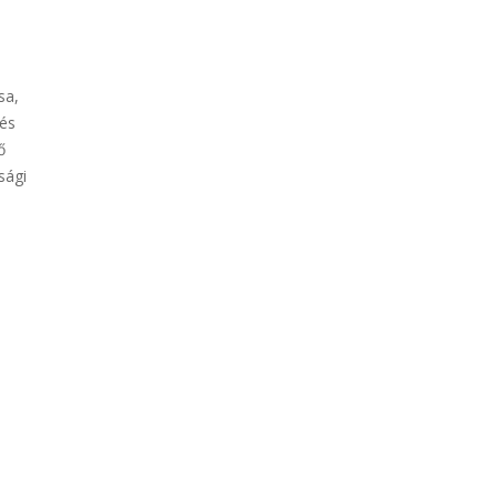
sa,
 és
ő
sági