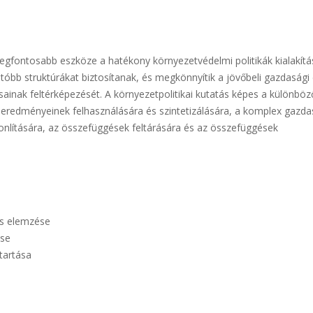
legfontosabb eszköze a hatékony környezetvédelmi politikák kialakítá
tóbb struktúrákat biztosítanak, és megkönnyítik a jövőbeli gazdasági
ásainak feltérképezését. A környezetpolitikai kutatás képes a különböz
 eredményeinek felhasználására és szintetizálására, a komplex gazda
onlítására, az összefüggések feltárására és az összefüggések
és elemzése
ése
ntartása