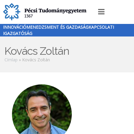
Ugrás
a
Innováció
tartalomra
menü
INNOVÁCIÓMENEDZSMENT ÉS GAZDASÁGKAPCSOLATI
IGAZGATÓSÁG
Kovács Zoltán
Morzsa
Címlap
Kovács Zoltán