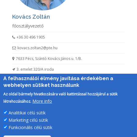
Kovács Zoltán
főosztályvezető
+36 30 496 1905
kovacs.zoltan2@pte.hu
7633 Pécs, Szántó Kovács János u. 1/B.
3. emelet 320/A iroda
A felhasználói élmény javítása érdekében a
webhelyen sütiket használunk
Az oldal bármely hivatkozására való kattintással hozzájárul a sütik
More info
létrehozásához.
Analitikai célú sütik
Marketing célú sütik
Funkcionális célú sütik