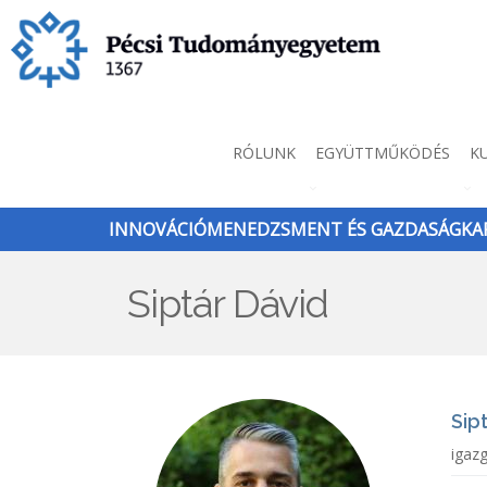
Ugrás
a
tartalomra
Innováció
RÓLUNK
EGYÜTTMŰKÖDÉS
K
menü
INNOVÁCIÓMENEDZSMENT ÉS GAZDASÁGKAP
Siptár Dávid
Sip
igaz