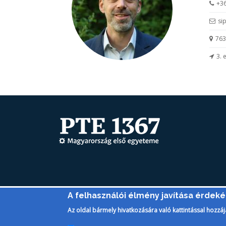
+36
sip
7633
3. 
A felhasználói élmény javítása érdek
PTE Login
Az oldal bármely hivatkozására való kattintással hozzáj