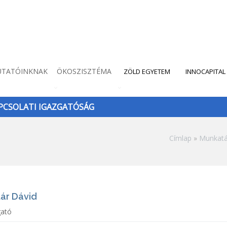
UTATÓINKNAK
ÖKOSZISZTÉMA
ZÖLD EGYETEM
INNOCAPITAL
CSOLATI IGAZGATÓSÁG
Morzsa
Címlap
Munkatá
tár Dávid
gató