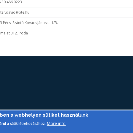
 30 486 0223
tar.david@pte.hu
 Pécs, Szántó Kovács János u. 1/B.
emelet 312. iroda
ében a webhelyen sütiket használunk
Pé
More info
árul a sütik létrehozásához.