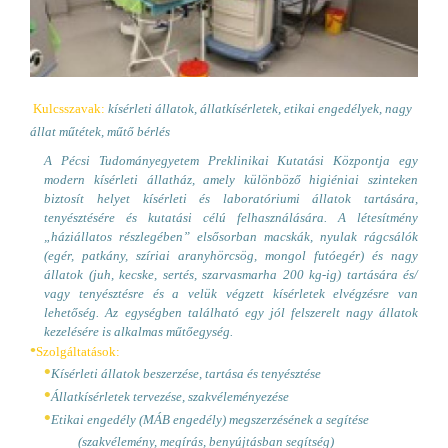
Kulcsszavak:
kísérleti állatok, állatkísérletek, etikai engedélyek, nagy
állat műtétek, műtő bérlés
A Pécsi Tudományegyetem Preklinikai Kutatási Központja egy
modern kísérleti állatház, amely különböző higiéniai szinteken
biztosít helyet kísérleti és laboratóriumi állatok tartására,
tenyésztésére és kutatási célú felhasználására. A létesítmény
„háziállatos részlegében” elsősorban macskák, nyulak rágcsálók
(egér, patkány, szíriai aranyhörcsög, mongol futóegér) és nagy
állatok (juh, kecske, sertés, szarvasmarha 200 kg-ig) tartására és/
vagy tenyésztésre és a velük végzett kísérletek elvégzésre van
lehetőség. Az egységben található egy jól felszerelt nagy állatok
kezelésére is alkalmas műtőegység.
•
Szolgáltatások:
•
Kísérleti állatok beszerzése, tartása és tenyésztése
•
Állatkísérletek tervezése, szakvéleményezése
•
Etikai engedély (MÁB engedély) megszerzésének a segítése
(szakvélemény, megírás, benyújtásban segítség)