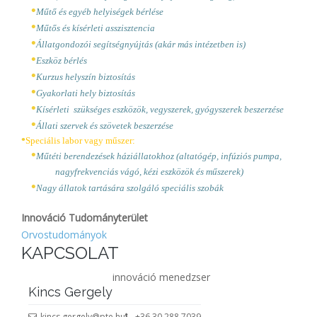
•
Műtő és egyéb helyiségek bérlése
•
Műtős és kísérleti asszisztencia
•
Állatgondozói segítségnyújtás (akár más intézetben is)
•
Eszköz bérlés
•
Kurzus helyszín biztosítás
•
Gyakorlati hely biztosítás
•
Kísérleti
szükséges eszközök, vegyszerek, gyógyszerek beszerzése
•
Állati szervek és szövetek beszerzése
•
Speciális labor vagy műszer:
•
Műtéti berendezések háziállatokhoz (altatógép, infúziós pumpa,
nagyfrekvenciás vágó, kézi eszközök és műszerek)
•
Nagy állatok tartására szolgáló speciális szobák
Innováció Tudományterület
Orvostudományok
KAPCSOLAT
innováció menedzser
Kincs Gergely
kincs.gergely@pte.hu
+36 30 288 7039