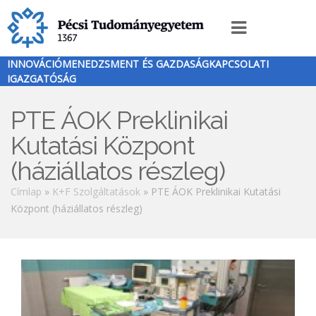
Ugrás
a
Innováció
tartalomra
menü
INNOVÁCIÓMENEDZSMENT ÉS GAZDASÁGKAPCSOLATI
IGAZGATÓSÁG
PTE ÁOK Preklinikai
Kutatási Központ
(háziállatos részleg)
Morzsa
Címlap
K+F Szolgáltatások
PTE ÁOK Preklinikai Kutatási
Központ (háziállatos részleg)