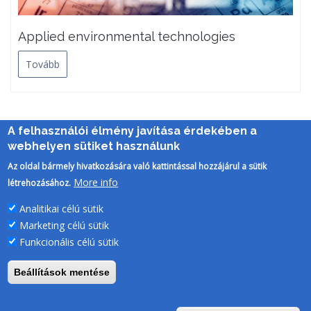
Applied environmental technologies
Tovább
Oldalszámozás
A felhasználói élmény javítása érdekében a
Jelenlegi
1
Oldal
2
Következő
››
Utolsó
Utolsó »
webhelyen sütiket használunk
oldal
oldal
oldal
Az oldal bármely hivatkozására való kattintással hozzájárul a sütik
More info
létrehozásához.
Analitikai célú sütik
Marketing célú sütik
Funkcionális célú sütik
Beállítások mentése
PTE Login