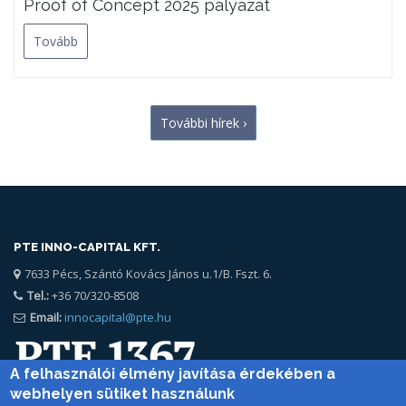
Proof of Concept 2025 pályázat
Tovább
További hírek ›
PTE INNO-CAPITAL KFT.
7633 Pécs, Szántó Kovács János u.1/B. Fszt. 6.
Tel.:
+36 70/320-8508
Email:
innocapital@pte.hu
A felhasználói élmény javítása érdekében a
webhelyen sütiket használunk