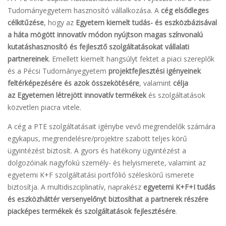
Tudományegyetem hasznosító vállalkozása. A
cég elsődleges
célkitűzése
, hogy az
Egyetem kiemelt tudás- és eszközbázisával
a háta mögött innovatív módon nyújtson magas színvonalú
kutatáshasznosító és fejlesztő szolgáltatásokat vállalati
partnereinek
. Emellett kiemelt hangsúlyt fektet a piaci szereplők
és a Pécsi Tudományegyetem
projektfejlesztési igényeinek
feltérképezésére és azok összekötésére
, valamint
célja
az
Egyetemen létrejött innovatív termékek
és szolgáltatások
közvetlen piacra vitele.
A cég a PTE szolgáltatásait igénybe vevő megrendelők számára
egykapus, megrendelésre/projektre szabott teljes körű
ügyintézést biztosít. A gyors és hatékony ügyintézést a
dolgozóinak nagyfokú személy- és helyismerete, valamint az
egyetemi K+F szolgáltatási portfólió széleskörű ismerete
biztosítja. A multidiszciplinatív, naprakész
egyetemi K+F+I tudás
és eszközháttér versenyelőnyt biztosíthat a partnerek részére
piacképes termékek és szolgáltatások fejlesztésére
.