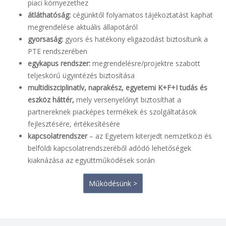
piaci környezethez
átláthatóság:
cégünktől folyamatos tájékoztatást kaphat
megrendelése aktuális állapotáról
gyorsaság:
gyors és hatékony eligazodást biztosítunk a
PTE rendszerében
egykapus rendszer:
megrendelésre/projektre szabott
teljeskörű ügyintézés biztosítása
multidiszciplinatív, naprakész, egyetemi K+F+I tudás és
eszköz háttér,
mely versenyelőnyt biztosíthat a
partnereknek piacképes termékek és szolgáltatások
fejlesztésére, értékesítésére
kapcsolatrendszer
– az Egyetem kiterjedt nemzetközi és
belföldi kapcsolatrendszeréből adódó lehetőségek
kiaknázása az együttműködések során
Működésünk >