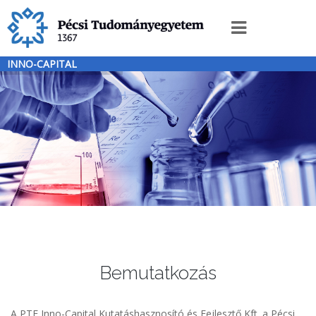
Ugrás
a
Innocapit
tartalomra
menü
INNO-CAPITAL
új
Bemutatkozás
A PTE Inno-Capital Kutatáshasznosító és Fejlesztő Kft. a Pécsi